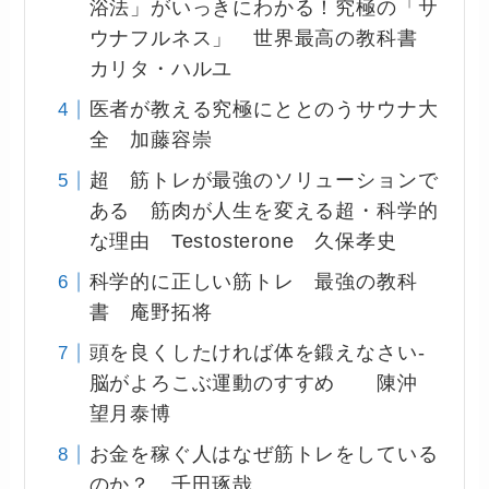
浴法」がいっきにわかる！究極の「サ
ウナフルネス」 世界最高の教科書
カリタ・ハルユ
医者が教える究極にととのうサウナ大
全 加藤容崇
超 筋トレが最強のソリューションで
ある 筋肉が人生を変える超・科学的
な理由 Testosterone 久保孝史
科学的に正しい筋トレ 最強の教科
書 庵野拓将
頭を良くしたければ体を鍛えなさい-
脳がよろこぶ運動のすすめ 陳沖
望月泰博
お金を稼ぐ人はなぜ筋トレをしている
のか？ 千田琢哉