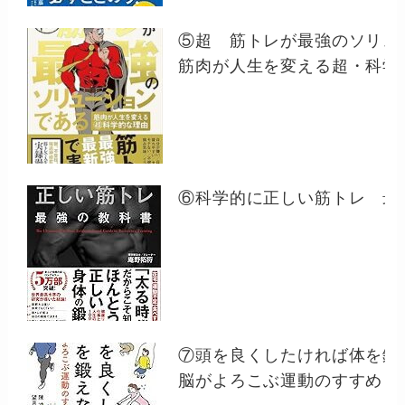
⑤超 筋トレが最強のソリュ
筋肉が人生を変える超・科学
⑥科学的に正しい筋トレ 最
⑦頭を良くしたければ体を鍛
脳がよろこぶ運動のすすめ